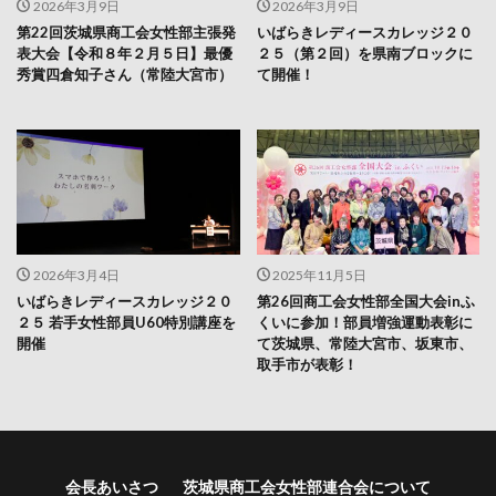
2026年3月9日
2026年3月9日
第22回茨城県商工会女性部主張発
いばらきレディースカレッジ２０
表大会【令和８年２月５日】最優
２５（第２回）を県南ブロックに
秀賞四倉知子さん（常陸大宮市）
て開催！
2026年3月4日
2025年11月5日
いばらきレディースカレッジ２０
第26回商工会女性部全国大会inふ
２５ 若手女性部員U60特別講座を
くいに参加！部員増強運動表彰に
開催
て茨城県、常陸大宮市、坂東市、
取手市が表彰！
会長あいさつ
茨城県商工会女性部連合会について