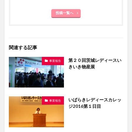
投稿一覧へ
関連する記事
第２０回茨城レディースい
事業報告
きいき物産展
いばらきレディースカレッ
事業報告
ジ2016第１日目