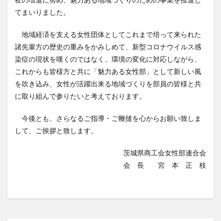
てまいりました。
地域経済を支える女性団体としてこれまで培って来られた
諸先輩方の歴史の重みをかみしめて、新型コロナウイルス感
染症の現状を嘆くのではなく、環境の変化に対応しながら、
これからも皆様方と共に「魅力ある女性部」として新しい風
を吹き込み、女性が活躍出来る地域づくりを部員の皆様と共
に取り組んで参りたいと考えております。
今後とも、さらなるご指導・ご鞭撻を心からお願い致しま
して、ご挨拶と致します。
茨城県商工会女性部連合会
会 長 宮 本 正 枝