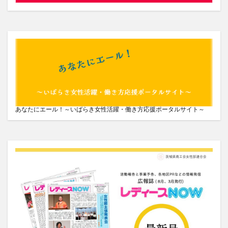
あなたにエール！～いばらき女性活躍・働き方応援ポータルサイト～