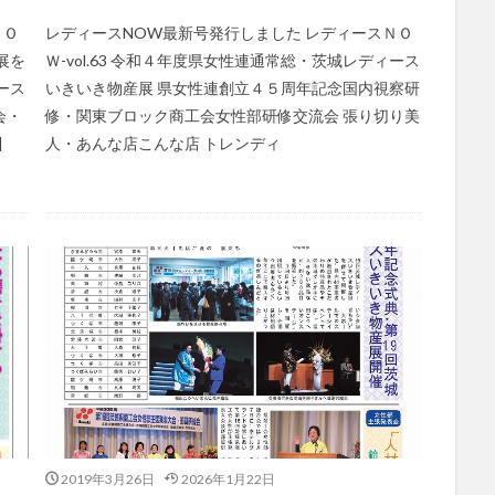
ＮＯ
レディースNOW最新号発行しました レディースＮＯ
展を
Ｗ-vol.63 令和４年度県女性連通常総・茨城レディース
ース
いきいき物産展 県女性連創立４５周年記念国内視察研
会・
修・関東ブロック商工会女性部研修交流会 張り切り美
]
人・あんな店こんな店 トレンディ
2019年3月26日
2026年1月22日