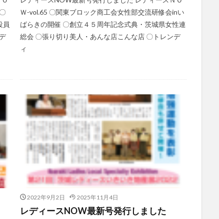
〇
Ｗ-vol.65 〇関東ブロック商工会女性部交流研修会inい
役員
ばらきの開催 〇創立４５周年記念式典・茨城県女性連
デ
総会 〇張り切り美人・あんな店こんな店 〇トレンデ
ィ
2022年9月2日
2025年11月4日
！
レディースNOW最新号発行しました