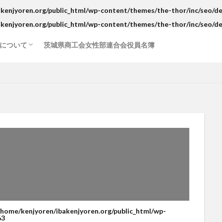
kenjyoren.org/public_html/wp-content/themes/the-thor/inc/seo/de
kenjyoren.org/public_html/wp-content/themes/the-thor/inc/seo/de
について
茨城県商工会女性部連合会役員名簿
/home/kenjyoren/ibakenjyoren.org/public_html/wp-
63