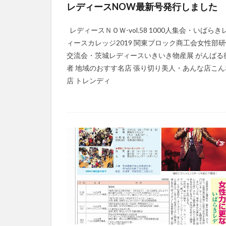
レディースNOW最新号発行しました
レディースＮＯＷ-vol.58 1000人集会・いばらき
ィースカレッジ2019 関東ブロック商工会女性部
交流会・茨城レディースいきいき物産展 がんばる
者 地域のおすす名店 張り切り美人・あんな店こん
店 トレンディ