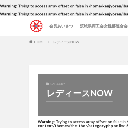
Warning
: Trying to access array offset on false in
/home/kenjyoren/iba
Warning
: Trying to access array offset on false in
/home/kenjyoren/iba
会長あいさつ
茨城県商工会女性部連合会
茨城県内の商工会女性部
レディースNOW
HOME
レディースNOW
CATEGORY
レディースNOW
Warning
: Trying to access array offset on false in
content/themes/the-thor/category.php
on line