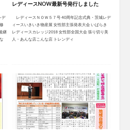
レディースNOW最新号発行しました
レデ
レディースＮＯＷ５７号 40周年記念式典・茨城レデ
研修
ィースいきいき物産展 女性部主張発表大会 いばらき
後継
レディースカレッジ2018 女性部全国大会 張り切り美
な
人・あんな店こんな店 トレンディ