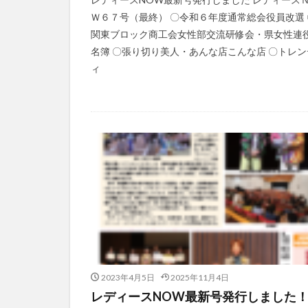
Ｗ６７号（最終） 〇令和６年度通常総会役員改選 
関東ブロック商工会女性部交流研修会・県女性連
名簿 〇張り切り美人・あんな店こんな店 〇トレン
ィ
2023年4月5日
2025年11月4日
レディースNOW最新号発行しました