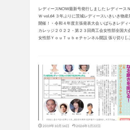
レディースNOW最新号発行しました レディース
Ｗ-vol.64 ３年ぶりに茨城レディースいきいき物産
開催！・令和４年度主張発表大会 いばらきレディ
カレッジ２０２２・第２３回商工会女性部全国大
女性部ＹｏｕＴｕｂｅチャンネル開設 張り切り […
2019年10月16日
2026年1月22日