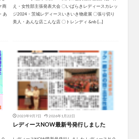
ク商
え・女性部主張発表大会 〇いばらきレディースカレッ
・あ
ジ2024・茨城レディースいきいき物産展 〇張り切り
美人・あんな店こんな店 〇トレンディ &nb […]
2023年9月7日
2026年1月22日
レディースNOW最新号発行しました
ＮＯ
レディースNOW最新号発行しました レディースＮＯ