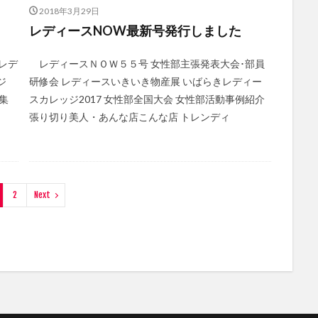
2018年3月29日
レディースNOW最新号発行しました
レデ
レディースＮＯＷ５５号 女性部主張発表大会･部員
ジ
研修会 レディースいきいき物産展 いばらきレディー
集
スカレッジ2017 女性部全国大会 女性部活動事例紹介
張り切り美人・あんな店こんな店 トレンディ
2
Next