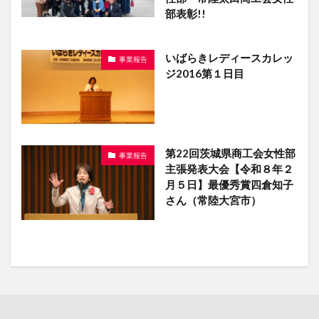
部表彰!!
いばらきレディースカレッ
事業報告
ジ2016第１日目
第22回茨城県商工会女性部
事業報告
主張発表大会【令和８年２
月５日】最優秀賞四倉知子
さん（常陸大宮市）