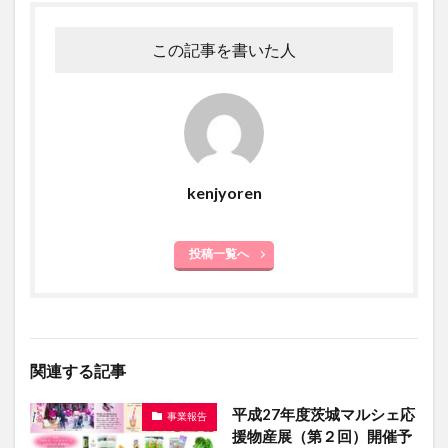
この記事を書いた人
kenjyoren
投稿一覧へ
関連する記事
平成27年度茨城マルシェ応
事業報告
援物産展（第２回）開催予