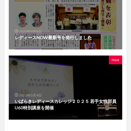
2025年9月8日
レディースNOW最新号を発行しました
Next
2026年3月4日
いばらきレディースカレッジ２０２５ 若手女性部員
U60特別講座を開催